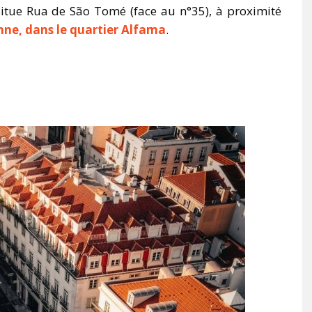
itue Rua de São Tomé (face au n°35), à proximité
nne, dans le quartier Alfama
.