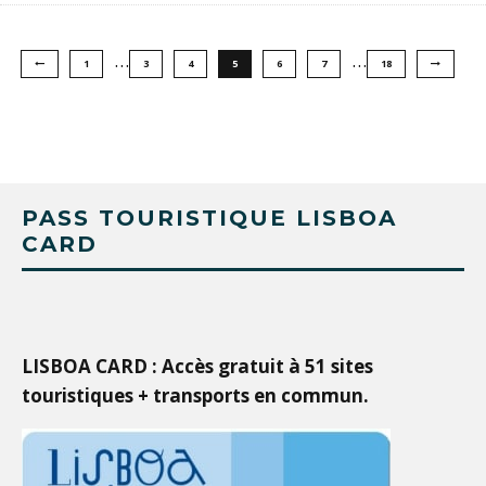
…
…
1
3
4
5
6
7
18
PASS TOURISTIQUE LISBOA
CARD
LISBOA CARD : Accès gratuit à 51 sites
touristiques + transports en commun.