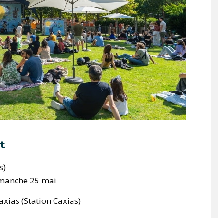
t
s)
dimanche 25 mai
axias (Station Caxias)