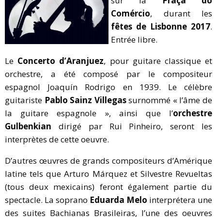
sur la
Praça do
Comércio
, durant les
fêtes de Lisbonne 2017
.
Entrée libre.
Le
Concerto d’Aranjuez
, pour guitare classique et
orchestre, a été composé par le compositeur
espagnol Joaquín Rodrigo en 1939. Le célèbre
guitariste
Pablo Sainz Villegas
surnommé « l’âme de
la guitare espagnole », ainsi que l’
orchestre
Gulbenkian
dirigé par Rui Pinheiro, seront les
interprètes de cette oeuvre.
D’autres œuvres de grands compositeurs d’Amérique
latine tels que Arturo Márquez et Silvestre Revueltas
(tous deux mexicains) feront également partie du
spectacle. La soprano
Eduarda Melo
interprétera une
des suites Bachianas Brasileiras, l’une des oeuvres